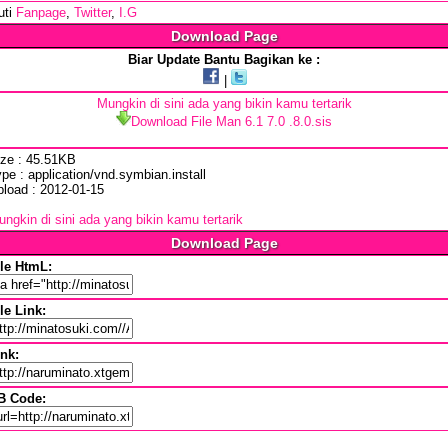
uti
Fanpage
,
Twitter
,
I.G
Download Page
Biar Update Bantu Bagikan ke :
|
Mungkin di sini ada yang bikin kamu tertarik
Download File Man 6.1 7.0 .8.0.sis
ize : 45.51KB
pe : application/vnd.symbian.install
pload : 2012-01-15
ngkin di sini ada yang bikin kamu tertarik
Download Page
ile HtmL:
le Link:
ink:
B Code: