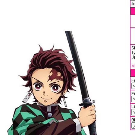
ik
S
Ty
U
Mu
F
Fi
L
B