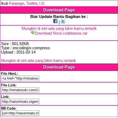
ikuti
Fanpage
,
Twitter
,
I.G
Download Page
Biar Update Bantu Bagikan ke :
|
Mungkin di sini ada yang bikin kamu tertarik
Download Novii codebases.rar
Size : 501.92KB
Type : encoding/x-compress
Upload : 2011-02-14
Mungkin di sini ada yang bikin kamu tertarik
Download Page
File HtmL:
File Link:
Link:
BB Code: