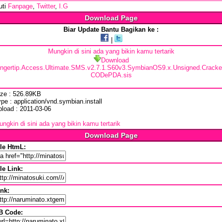
uti
Fanpage
,
Twitter
,
I.G
Download Page
Biar Update Bantu Bagikan ke :
|
Mungkin di sini ada yang bikin kamu tertarik
Download
ingertip.Access.Ultimate.SMS.v2.7.1.S60v3.SymbianOS9.x.Unsigned.Cracke
CODePDA.sis
ize : 526.89KB
pe : application/vnd.symbian.install
pload : 2011-03-06
ngkin di sini ada yang bikin kamu tertarik
Download Page
ile HtmL:
le Link:
ink:
B Code: