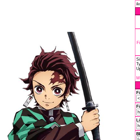
ik
F
S
Ty
U
Mu
F
Fi
L
B