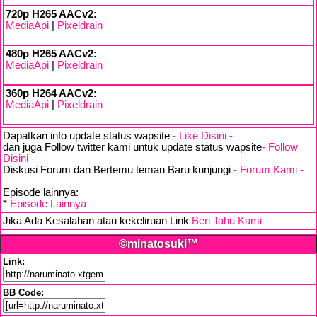
720p H265 AACv2:
MediaApi
|
Pixeldrain
480p H265 AACv2:
MediaApi
|
Pixeldrain
360p H264 AACv2:
MediaApi
|
Pixeldrain
Dapatkan info update status wapsite
- Like Disini -
dan juga Follow twitter kami untuk update status wapsite
- Follow
Disini -
Diskusi Forum dan Bertemu teman Baru kunjungi
- Forum Kami -
Episode lainnya:
*
Episode Lainnya
Jika Ada Kesalahan atau kekeliruan Link
Beri Tahu Kami
©minatosuki™
Link:
BB Code: