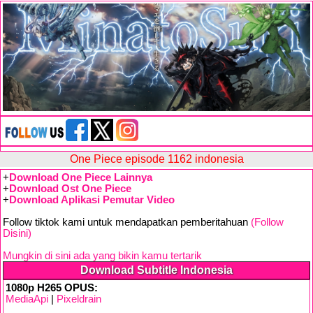
One Piece episode 1162 indonesia
+
Download One Piece Lainnya
+
Download Ost One Piece
+
Download Aplikasi Pemutar Video
Follow tiktok kami untuk mendapatkan pemberitahuan
(Follow
Disini)
Mungkin di sini ada yang bikin kamu tertarik
Download Subtitle Indonesia
1080p H265 OPUS:
MediaApi
|
Pixeldrain