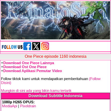
One Piece episode 1160 indonesia
+
Download One Piece Lainnya
+
Download Ost One Piece
+
Download Aplikasi Pemutar Video
Follow tiktok kami untuk mendapatkan pemberitahuan
(Follow
Disini)
Mungkin di sini ada yang bikin kamu tertarik
Download Subtitle Indonesia
1080p H265 OPUS:
MediaApi
|
Pixeldrain