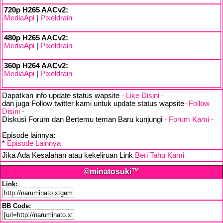
720p H265 AACv2:
MediaApi
|
Pixeldrain
480p H265 AACv2:
MediaApi
|
Pixeldrain
360p H264 AACv2:
MediaApi
|
Pixeldrain
Dapatkan info update status wapsite
- Like Disini -
dan juga Follow twitter kami untuk update status wapsite
- Follow
Disini -
Diskusi Forum dan Bertemu teman Baru kunjungi
- Forum Kami -
Episode lainnya:
*
Episode Lainnya
Jika Ada Kesalahan atau kekeliruan Link
Beri Tahu Kami
©minatosuki™
Link:
BB Code: