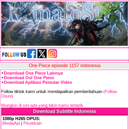
One Piece episode 1157 indonesia
+
Download One Piece Lainnya
+
Download Ost One Piece
+
Download Aplikasi Pemutar Video
Follow tiktok kami untuk mendapatkan pemberitahuan
(Follow
Disini)
Mungkin di sini ada yang bikin kamu tertarik
Download Subtitle Indonesia
1080p H265 OPUS:
MediaApi
|
Pixeldrain