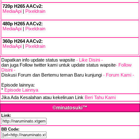
720p H265 AACv2:
MediaApi
|
Pixeldrain
480p H265 AACv2:
MediaApi
|
Pixeldrain
360p H264 AACv2:
MediaApi
|
Pixeldrain
Dapatkan info update status wapsite
- Like Disini -
dan juga Follow twitter kami untuk update status wapsite
- Follow
Disini -
Diskusi Forum dan Bertemu teman Baru kunjungi
- Forum Kami -
Episode lainnya:
*
Episode Lainnya
Jika Ada Kesalahan atau kekeliruan Link
Beri Tahu Kami
©minatosuki™
Link:
BB Code: