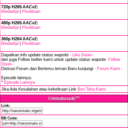
720p H265 AACv2:
MediaApi
|
Pixeldrain
480p H265 AACv2:
MediaApi
|
Pixeldrain
360p H264 AACv2:
MediaApi
|
Pixeldrain
Dapatkan info update status wapsite
- Like Disini -
dan juga Follow twitter kami untuk update status wapsite
- Follow
Disini -
Diskusi Forum dan Bertemu teman Baru kunjungi
- Forum Kami -
Episode lainnya:
*
Episode Lainnya
Jika Ada Kesalahan atau kekeliruan Link
Beri Tahu Kami
©minatosuki™
Link:
BB Code: