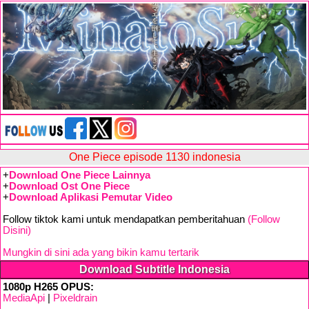
One Piece episode 1130 indonesia
+
Download One Piece Lainnya
+
Download Ost One Piece
+
Download Aplikasi Pemutar Video
Follow tiktok kami untuk mendapatkan pemberitahuan
(Follow
Disini)
Mungkin di sini ada yang bikin kamu tertarik
Download Subtitle Indonesia
1080p H265 OPUS:
MediaApi
|
Pixeldrain