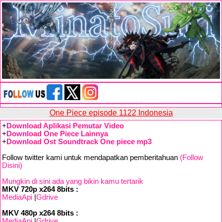
One Piece episode 1122 Indonesia
+
Download Aplikasi Pemutar Video
+
Download One Piece Lainnya
+
Download Ost Soundtrack One piece mp3
Follow twitter kami untuk mendapatkan pemberitahuan
(Follow
Disini)
Mungkin di sini ada yang bikin kamu tertarik
MKV 720p x264 8bits :
MediaApi
|
Gdrive
MKV 480p x264 8bits :
MediaApi
|
Gdrive