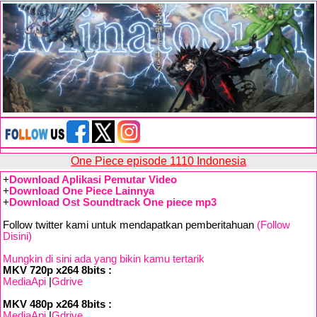
One Piece episode 1110 Indonesia
+
Download Aplikasi Pemutar Video
+
Download One Piece Lainnya
+
Download Ost Soundtrack One piece mp3
Follow twitter kami untuk mendapatkan pemberitahuan
(Follow
Disini)
Mungkin di sini ada yang bikin kamu tertarik
MKV 720p x264 8bits :
MediaApi
|
Gdrive
MKV 480p x264 8bits :
MediaApi
|
Gdrive