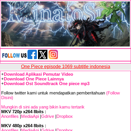
One Piece episode 1069 subtitle indonesia
+
Download Aplikasi Pemutar Video
+
Download One Piece Lainnya
+
Download Ost Soundtrack One piece mp3
Follow twitter kami untuk mendapatkan pemberitahuan
(Follow
Disini)
Mungkin di sini ada yang bikin kamu tertarik
MKV 720p x264 8bits :
Anonfiles
|
MediaApi
|
Gdrive
|
Dropbox
MKV 480p x264 8bits :
Anonfiles
|
MediaApi
|
Gdrive
|
Dropbox