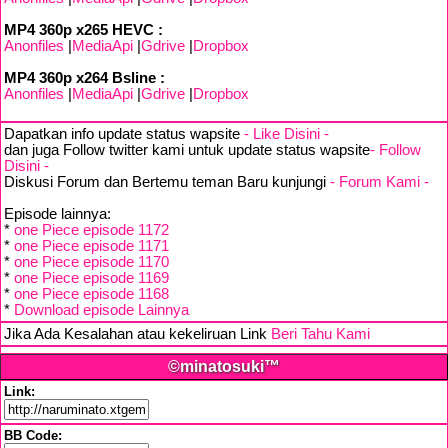
MP4 360p x265 HEVC :
Anonfiles
|
MediaApi
|
Gdrive
|
Dropbox
MP4 360p x264 Bsline :
Anonfiles
|
MediaApi
|
Gdrive
|
Dropbox
Dapatkan info update status wapsite
- Like Disini -
dan juga Follow twitter kami untuk update status wapsite
- Follow
Disini -
Diskusi Forum dan Bertemu teman Baru kunjungi
- Forum Kami -
Episode lainnya:
*
one Piece episode 1172
*
one Piece episode 1171
*
one Piece episode 1170
*
one Piece episode 1169
*
one Piece episode 1168
*
Download episode Lainnya
Jika Ada Kesalahan atau kekeliruan Link
Beri Tahu Kami
©minatosuki™
Link:
BB Code: