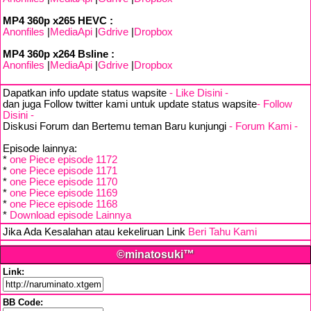
MP4 360p x265 HEVC :
Anonfiles
|
MediaApi
|
Gdrive
|
Dropbox
MP4 360p x264 Bsline :
Anonfiles
|
MediaApi
|
Gdrive
|
Dropbox
Dapatkan info update status wapsite
- Like Disini -
dan juga Follow twitter kami untuk update status wapsite
- Follow
Disini -
Diskusi Forum dan Bertemu teman Baru kunjungi
- Forum Kami -
Episode lainnya:
*
one Piece episode 1172
*
one Piece episode 1171
*
one Piece episode 1170
*
one Piece episode 1169
*
one Piece episode 1168
*
Download episode Lainnya
Jika Ada Kesalahan atau kekeliruan Link
Beri Tahu Kami
©minatosuki™
Link:
BB Code: