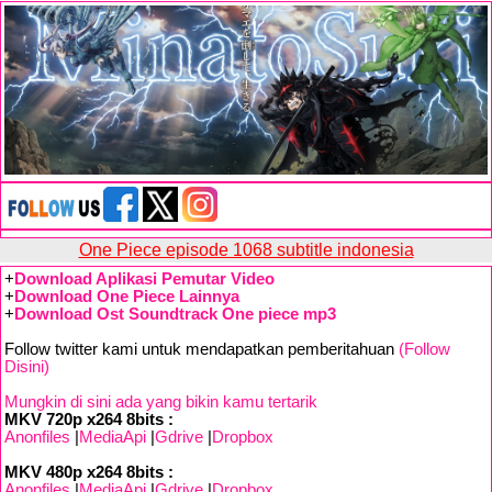
One Piece episode 1068 subtitle indonesia
+
Download Aplikasi Pemutar Video
+
Download One Piece Lainnya
+
Download Ost Soundtrack One piece mp3
Follow twitter kami untuk mendapatkan pemberitahuan
(Follow
Disini)
Mungkin di sini ada yang bikin kamu tertarik
MKV 720p x264 8bits :
Anonfiles
|
MediaApi
|
Gdrive
|
Dropbox
MKV 480p x264 8bits :
Anonfiles
|
MediaApi
|
Gdrive
|
Dropbox