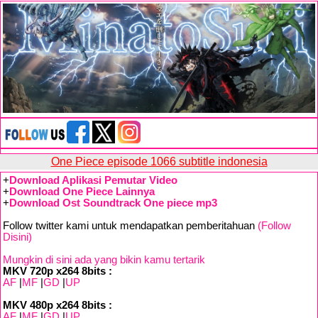
One Piece episode 1066 subtitle indonesia
+
Download Aplikasi Pemutar Video
+
Download One Piece Lainnya
+
Download Ost Soundtrack One piece mp3
Follow twitter kami untuk mendapatkan pemberitahuan
(Follow
Disini)
Mungkin di sini ada yang bikin kamu tertarik
MKV 720p x264 8bits :
AF
|
MF
|
GD
|
UP
MKV 480p x264 8bits :
AF
|
MF
|
GD
|
UP