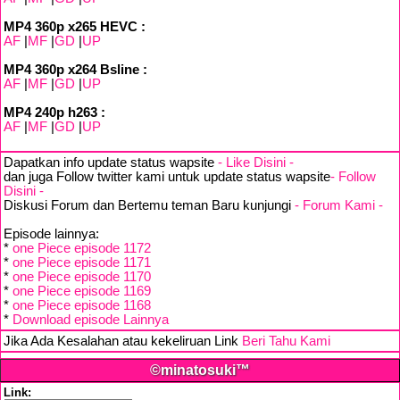
MP4 360p x265 HEVC :
AF
|
MF
|
GD
|
UP
MP4 360p x264 Bsline :
AF
|
MF
|
GD
|
UP
MP4 240p h263 :
AF
|
MF
|
GD
|
UP
Dapatkan info update status wapsite
- Like Disini -
dan juga Follow twitter kami untuk update status wapsite
- Follow
Disini -
Diskusi Forum dan Bertemu teman Baru kunjungi
- Forum Kami -
Episode lainnya:
*
one Piece episode 1172
*
one Piece episode 1171
*
one Piece episode 1170
*
one Piece episode 1169
*
one Piece episode 1168
*
Download episode Lainnya
Jika Ada Kesalahan atau kekeliruan Link
Beri Tahu Kami
©minatosuki™
Link: