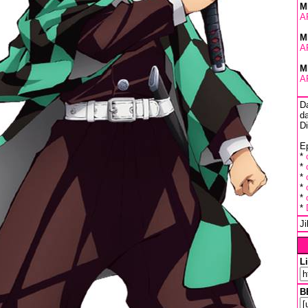
M
A
M
A
M
A
D
da
D
Ep
*
*
*
*
*
*
J
L
B