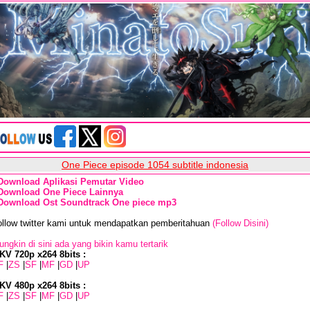
One Piece episode 1054 subtitle indonesia
Download Aplikasi Pemutar Video
Download One Piece Lainnya
Download Ost Soundtrack One piece mp3
ollow twitter kami untuk mendapatkan pemberitahuan
(Follow Disini)
ngkin di sini ada yang bikin kamu tertarik
KV 720p x264 8bits :
F
|
ZS
|
SF
|
MF
|
GD
|
UP
KV 480p x264 8bits :
F
|
ZS
|
SF
|
MF
|
GD
|
UP