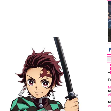
+
+
+
F
Mu
M
A
M
A