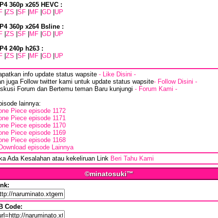
P4 360p x265 HEVC :
F
|
ZS
|
SF
|
MF
|
GD
|
UP
P4 360p x264 Bsline :
F
|
ZS
|
SF
|
MF
|
GD
|
UP
P4 240p h263 :
F
|
ZS
|
SF
|
MF
|
GD
|
UP
apatkan info update status wapsite
- Like Disini -
n juga Follow twitter kami untuk update status wapsite
- Follow Disini -
iskusi Forum dan Bertemu teman Baru kunjungi
- Forum Kami -
isode lainnya:
one Piece episode 1172
one Piece episode 1171
one Piece episode 1170
one Piece episode 1169
one Piece episode 1168
Download episode Lainnya
ika Ada Kesalahan atau kekeliruan Link
Beri Tahu Kami
©minatosuki™
ink:
B Code: