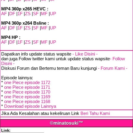
MP4 360p x265 HEVC :
AF
|
DF
|
1F
|
ZS
|
SF
|
MF
|
UP
MP4 360p x264 Bsline :
AF
|
DF
|
1F
|
ZS
|
SF
|
MF
|
UP
MP4 HP :
AF
|
DF
|
1F
|
ZS
|
SF
|
MF
|
UP
Dapatkan info update status wapsite
- Like Disini -
dan juga Follow twitter kami untuk update status wapsite
- Follow
Disini -
Diskusi Forum dan Bertemu teman Baru kunjungi
- Forum Kami -
Episode lainnya:
*
one Piece episode 1172
*
one Piece episode 1171
*
one Piece episode 1170
*
one Piece episode 1169
*
one Piece episode 1168
*
Download episode Lainnya
Jika Ada Kesalahan atau kekeliruan Link
Beri Tahu Kami
©minatosuki™
Link: