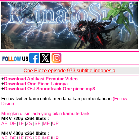
One Piece episode 973 subtitle indonesia
+
Download Aplikasi Pemutar Video
+
Download One Piece Lainnya
+
Download Ost Soundtrack One piece mp3
Follow twitter kami untuk mendapatkan pemberitahuan
(Follow
Disini)
Mungkin di sini ada yang bikin kamu tertarik
MKV 720p x264 8bits :
AF
|
DF
|
1F
|
ZS
|
SF
|
MF
|
UP
MKV 480p x264 8bits :
AF
|
DF
|
1F
|
ZS
|
SF
|
MF
|
UP