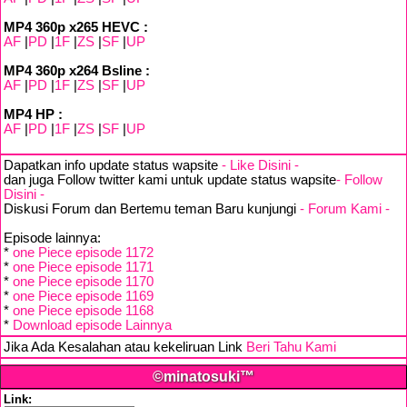
MP4 360p x265 HEVC :
AF
|
PD
|
1F
|
ZS
|
SF
|
UP
MP4 360p x264 Bsline :
AF
|
PD
|
1F
|
ZS
|
SF
|
UP
MP4 HP :
AF
|
PD
|
1F
|
ZS
|
SF
|
UP
Dapatkan info update status wapsite
- Like Disini -
dan juga Follow twitter kami untuk update status wapsite
- Follow
Disini -
Diskusi Forum dan Bertemu teman Baru kunjungi
- Forum Kami -
Episode lainnya:
*
one Piece episode 1172
*
one Piece episode 1171
*
one Piece episode 1170
*
one Piece episode 1169
*
one Piece episode 1168
*
Download episode Lainnya
Jika Ada Kesalahan atau kekeliruan Link
Beri Tahu Kami
©minatosuki™
Link: