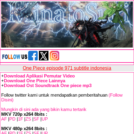
One Piece episode 971 subtitle indonesia
+
Download Aplikasi Pemutar Video
+
Download One Piece Lainnya
+
Download Ost Soundtrack One piece mp3
Follow twitter kami untuk mendapatkan pemberitahuan
(Follow
Disini)
Mungkin di sini ada yang bikin kamu tertarik
MKV 720p x264 8bits :
AF
|
PD
|
1F
|
ZS
|
SF
|
UP
MKV 480p x264 8bits :
AF
|
PD
|
1F
|
ZS
|
SF
|
UP