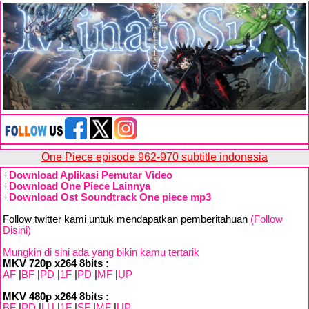
One Piece episode 962-970 subtitle indonesia
+
Download Aplikasi Pemutar Video
+
Download One Piece Lainnya
+
Download Ost Soundtrack One piece mp3
Follow twitter kami untuk mendapatkan pemberitahuan
(Follow
Disini)
Mungkin di sini ada yang bikin kamu tertarik
MKV 720p x264 8bits :
AF
|
BF
|
PD
|
1F
|
PD
|
MF
|
UP
MKV 480p x264 8bits :
BF
|
PD
|
LU
|
1F
|
SF
|
MF
|
UP