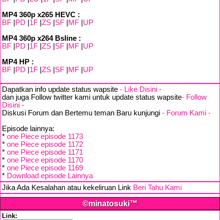
MP4 360p x265 HEVC :
BF
|
PD
|
1F
|
ZS
|
SF
|
MF
|
UP
MP4 360p x264 Bsline :
BF
|
PD
|
1F
|
ZS
|
SF
|
MF
|
UP
MP4 HP :
BF
|
PD
|
1F
|
ZS
|
SF
|
MF
|
UP
Dapatkan info update status wapsite
- Like Disini -
dan juga Follow twitter kami untuk update status wapsite
- Follow
Disini -
Diskusi Forum dan Bertemu teman Baru kunjungi
- Forum Kami -
Episode lainnya:
*
one Piece episode 1173
*
one Piece episode 1172
*
one Piece episode 1171
*
one Piece episode 1170
*
one Piece episode 1169
*
Download episode Lainnya
Jika Ada Kesalahan atau kekeliruan Link
Beri Tahu Kami
©minatosuki™
Link: