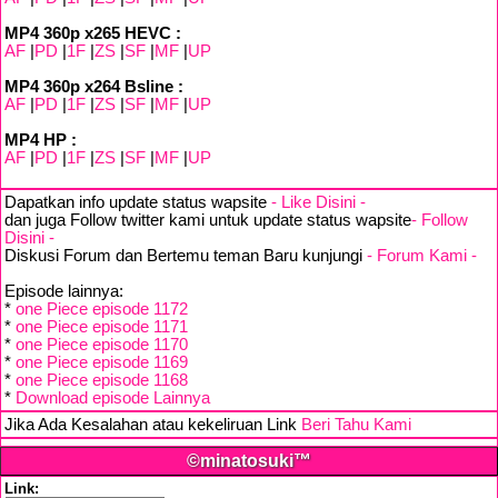
MP4 360p x265 HEVC :
AF
|
PD
|
1F
|
ZS
|
SF
|
MF
|
UP
MP4 360p x264 Bsline :
AF
|
PD
|
1F
|
ZS
|
SF
|
MF
|
UP
MP4 HP :
AF
|
PD
|
1F
|
ZS
|
SF
|
MF
|
UP
Dapatkan info update status wapsite
- Like Disini -
dan juga Follow twitter kami untuk update status wapsite
- Follow
Disini -
Diskusi Forum dan Bertemu teman Baru kunjungi
- Forum Kami -
Episode lainnya:
*
one Piece episode 1172
*
one Piece episode 1171
*
one Piece episode 1170
*
one Piece episode 1169
*
one Piece episode 1168
*
Download episode Lainnya
Jika Ada Kesalahan atau kekeliruan Link
Beri Tahu Kami
©minatosuki™
Link: