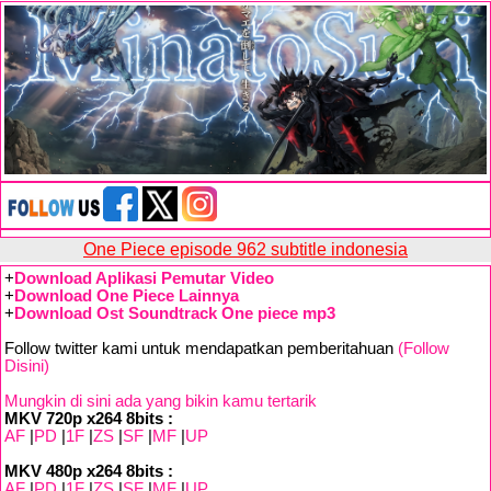
One Piece episode 962 subtitle indonesia
+
Download Aplikasi Pemutar Video
+
Download One Piece Lainnya
+
Download Ost Soundtrack One piece mp3
Follow twitter kami untuk mendapatkan pemberitahuan
(Follow
Disini)
Mungkin di sini ada yang bikin kamu tertarik
MKV 720p x264 8bits :
AF
|
PD
|
1F
|
ZS
|
SF
|
MF
|
UP
MKV 480p x264 8bits :
AF
|
PD
|
1F
|
ZS
|
SF
|
MF
|
UP