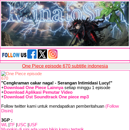
One Piece episode 670 subtitle indonesia
"Cengkraman cakar naga! - Serangan Intimidasi Lucy!"
+
Download One Piece Lainnya
setiap minggu 1 episode
+
Download Aplikasi Pemutar Video
+
Download Ost Soundtrack One piece mp3
Follow twitter kami untuk mendapatkan pemberitahuan
(Follow
Disini)
3GP :
WL
|
TF
|
USC
|
USF
Mungkin di sini ada yang bikin kamu tertarik