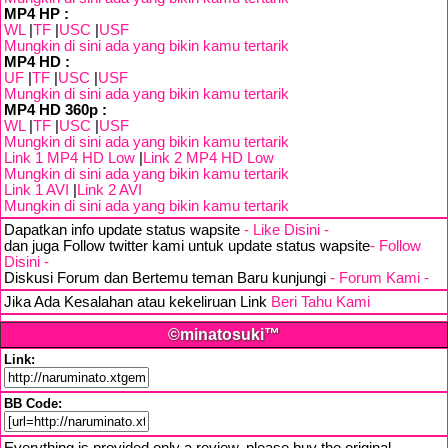
MP4 HP :
WL
|
TF
|
USC
|
USF
Mungkin di sini ada yang bikin kamu tertarik
MP4 HD :
UF
|
TF
|
USC
|
USF
Mungkin di sini ada yang bikin kamu tertarik
MP4 HD 360p :
WL
|
TF
|
USC
|
USF
Mungkin di sini ada yang bikin kamu tertarik
Link 1 MP4 HD Low
|
Link 2 MP4 HD Low
Mungkin di sini ada yang bikin kamu tertarik
Link 1 AVI
|
Link 2 AVI
Mungkin di sini ada yang bikin kamu tertarik
Dapatkan info update status wapsite
- Like Disini -
dan juga Follow twitter kami untuk update status wapsite
- Follow
Disini -
Diskusi Forum dan Bertemu teman Baru kunjungi
- Forum Kami -
Jika Ada Kesalahan atau kekeliruan Link
Beri Tahu Kami
©minatosuki™
Link:
BB Code: