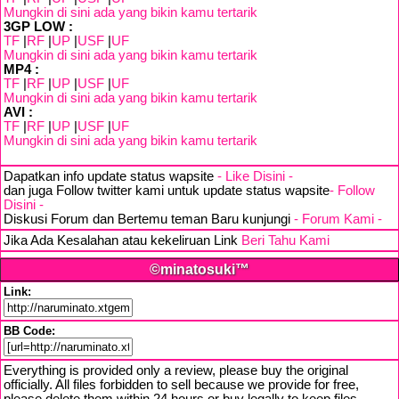
Mungkin di sini ada yang bikin kamu tertarik
3GP LOW :
TF
|
RF
|
UP
|
USF
|
UF
Mungkin di sini ada yang bikin kamu tertarik
MP4 :
TF
|
RF
|
UP
|
USF
|
UF
Mungkin di sini ada yang bikin kamu tertarik
AVI :
TF
|
RF
|
UP
|
USF
|
UF
Mungkin di sini ada yang bikin kamu tertarik
Dapatkan info update status wapsite
- Like Disini -
dan juga Follow twitter kami untuk update status wapsite
- Follow
Disini -
Diskusi Forum dan Bertemu teman Baru kunjungi
- Forum Kami -
Jika Ada Kesalahan atau kekeliruan Link
Beri Tahu Kami
©minatosuki™
Link:
BB Code:
Everything is provided only a review, please buy the original
officially. All files forbidden to sell because we provide for free,