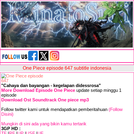
One Piece episode 647 subtitle indonesia
"Cahaya dan bayangan - kegelapan didessrosa"
More Download Episode One Piece
update setiap minggu 1
episode
Download Ost Soundtrack One piece mp3
Follow twitter kami untuk mendapatkan pemberitahuan
(Follow
Disini)
Mungkin di sini ada yang bikin kamu tertarik
3GP HD :
TF
|
RF
|
UP
|
USF
|
UF