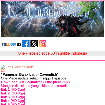
One Piece episode 634 subtitle indonesia
"Pangeran Bajak Laut - Cavendish"
One Piece update setiap minggu 1 episode
Download Ost Soundtrack One piece mp3
Mungkin di sini ada yang bikin kamu tertarik
link 1 [HD 3gp]
link 2 [HD 3gp]
link 3 [HD 3gp]
link 4 [HD 3gp]
link 5 [HD 3gp]