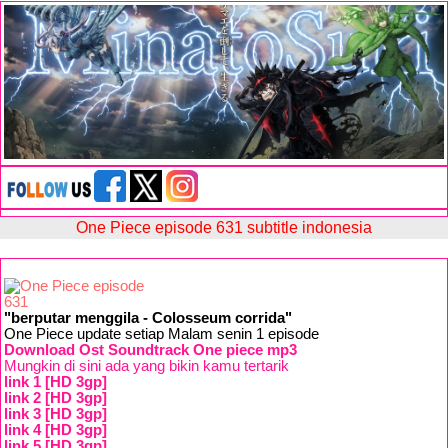
One Piece episode 631 subtitle indonesia
"berputar menggila - Colosseum corrida"
One Piece update setiap Malam senin 1 episode
Download Ost Soundtrack One piece mp3
Mungkin di sini ada yang bikin kamu tertarik
link 1 [HD 3gp]
link 2 [HD 3gp]
link 3 [HD 3gp]
link 4 [HD 3gp]
link 5 [HD 3gp]