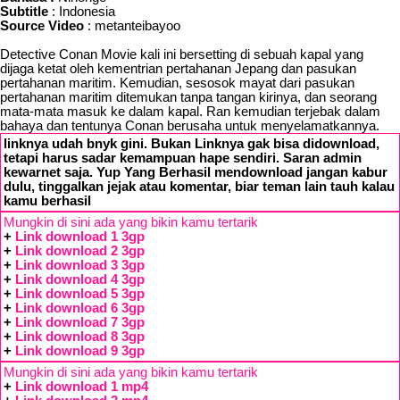
Subtitle
: Indonesia
Source Video
: metanteibayoo
Detective Conan Movie kali ini bersetting di sebuah kapal yang
dijaga ketat oleh kementrian pertahanan Jepang dan pasukan
pertahanan maritim. Kemudian, sesosok mayat dari pasukan
pertahanan maritim ditemukan tanpa tangan kirinya, dan seorang
mata-mata masuk ke dalam kapal. Ran kemudian terjebak dalam
bahaya dan tentunya Conan berusaha untuk menyelamatkannya.
linknya udah bnyk gini. Bukan Linknya gak bisa didownload,
tetapi harus sadar kemampuan hape sendiri. Saran admin
kewarnet saja. Yup Yang Berhasil mendownload jangan kabur
dulu, tinggalkan jejak atau komentar, biar teman lain tauh kalau
kamu berhasil
Mungkin di sini ada yang bikin kamu tertarik
+
Link download 1 3gp
+
Link download 2 3gp
+
Link download 3 3gp
+
Link download 4 3gp
+
Link download 5 3gp
+
Link download 6 3gp
+
Link download 7 3gp
+
Link download 8 3gp
+
Link download 9 3gp
Mungkin di sini ada yang bikin kamu tertarik
+
Link download 1 mp4