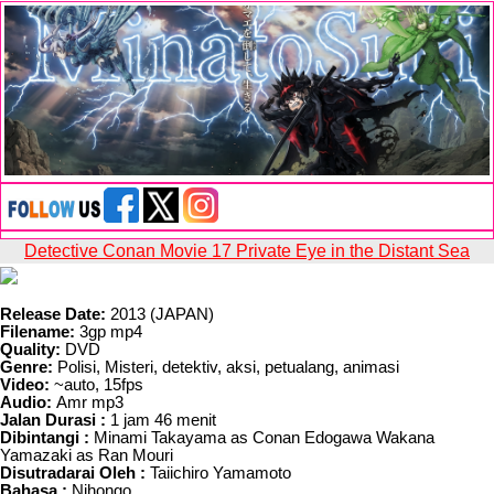
Detective Conan Movie 17 Private Eye in the Distant Sea
Release Date:
2013 (JAPAN)
Filename:
3gp mp4
Quality:
DVD
Genre:
Polisi, Misteri, detektiv, aksi, petualang, animasi
Video:
~auto, 15fps
Audio:
Amr mp3
Jalan Durasi :
1 jam 46 menit
Dibintangi :
Minami Takayama as Conan Edogawa Wakana
Yamazaki as Ran Mouri
Disutradarai Oleh :
Taiichiro Yamamoto
Bahasa :
Nihongo