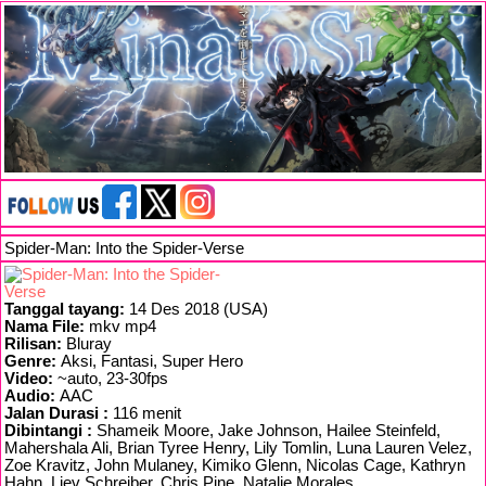
Spider-Man: Into the Spider-Verse
Tanggal tayang:
14 Des 2018 (USA)
Nama File:
mkv mp4
Rilisan:
Bluray
Genre:
Aksi, Fantasi, Super Hero
Video:
~auto, 23-30fps
Audio:
AAC
Jalan Durasi :
116 menit
Dibintangi :
Shameik Moore, Jake Johnson, Hailee Steinfeld,
Mahershala Ali, Brian Tyree Henry, Lily Tomlin, Luna Lauren Velez,
Zoe Kravitz, John Mulaney, Kimiko Glenn, Nicolas Cage, Kathryn
Hahn, Liev Schreiber, Chris Pine, Natalie Morales