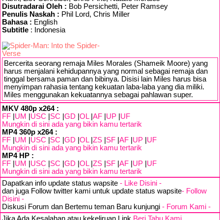
Disutradarai Oleh :
Bob Persichetti, Peter Ramsey
Penulis Naskah :
Phil Lord, Chris Miller
Bahasa :
English
Subtitle
: Indonesia
Bercerita seorang remaja Miles Morales (Shameik Moore) yang
harus menjalani kehidupannya yang normal sebagai remaja dan
tinggal bersama paman dan bibinya. Disisi lain Miles harus bisa
menyimpan rahasia tentang kekuatan laba-laba yang dia miliki.
Miles menggunakan kekuatannya sebagai pahlawan super.
MKV 480p x264 :
FF
|
UM
|
USC
|
SC
|
GD
|
OL
|
AF
|
UP
|
UF
Mungkin di sini ada yang bikin kamu tertarik
MP4 360p x264 :
FF
|
UM
|
USC
|
SC
|
GD
|
OL
|
ZS
|
SF
|
AF
|
UP
|
UF
Mungkin di sini ada yang bikin kamu tertarik
MP4 HP :
FF
|
UM
|
USC
|
SC
|
GD
|
OL
|
ZS
|
SF
|
AF
|
UP
|
UF
Mungkin di sini ada yang bikin kamu tertarik
Dapatkan info update status wapsite
- Like Disini -
dan juga Follow twitter kami untuk update status wapsite
- Follow
Disini -
Diskusi Forum dan Bertemu teman Baru kunjungi
- Forum Kami -
Jika Ada Kesalahan atau kekeliruan Link
Beri Tahu Kami