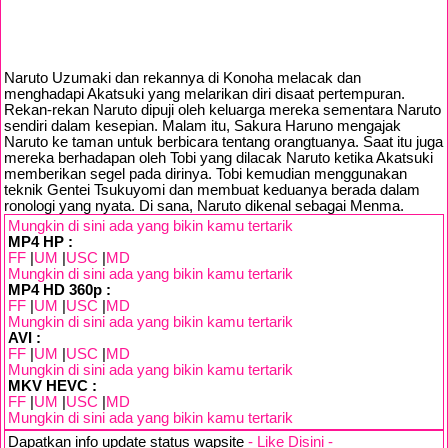
Naruto Uzumaki dan rekannya di Konoha melacak dan
menghadapi Akatsuki yang melarikan diri disaat pertempuran.
Rekan-rekan Naruto dipuji oleh keluarga mereka sementara Naruto
sendiri dalam kesepian. Malam itu, Sakura Haruno mengajak
Naruto ke taman untuk berbicara tentang orangtuanya. Saat itu juga
mereka berhadapan oleh Tobi yang dilacak Naruto ketika Akatsuki
memberikan segel pada dirinya. Tobi kemudian menggunakan
teknik Gentei Tsukuyomi dan membuat keduanya berada dalam
ronologi yang nyata. Di sana, Naruto dikenal sebagai Menma.
Mungkin di sini ada yang bikin kamu tertarik
MP4 HP :
FF
|
UM
|
USC
|
MD
Mungkin di sini ada yang bikin kamu tertarik
MP4 HD 360p :
FF
|
UM
|
USC
|
MD
Mungkin di sini ada yang bikin kamu tertarik
AVI :
FF
|
UM
|
USC
|
MD
Mungkin di sini ada yang bikin kamu tertarik
MKV HEVC :
FF
|
UM
|
USC
|
MD
Mungkin di sini ada yang bikin kamu tertarik
Dapatkan info update status wapsite
- Like Disini -