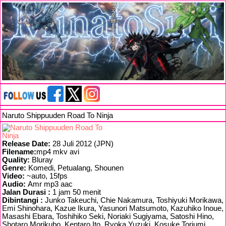
Naruto Shippuuden Road To Ninja
Release Date:
28 Juli 2012 (JPN)
Filename:
mp4 mkv avi
Quality:
Bluray
Genre:
Komedi, Petualang, Shounen
Video:
~auto, 15fps
Audio:
Amr mp3 aac
Jalan Durasi :
1 jam 50 menit
Dibintangi :
Junko Takeuchi, Chie Nakamura, Toshiyuki Morikawa,
Emi Shinohara, Kazue Ikura, Yasunori Matsumoto, Kazuhiko Inoue,
Masashi Ebara, Toshihiko Seki, Noriaki Sugiyama, Satoshi Hino,
Shotaro Morikubo, Kentaro Ito, Ryoka Yuzuki, Kosuke Toriumi