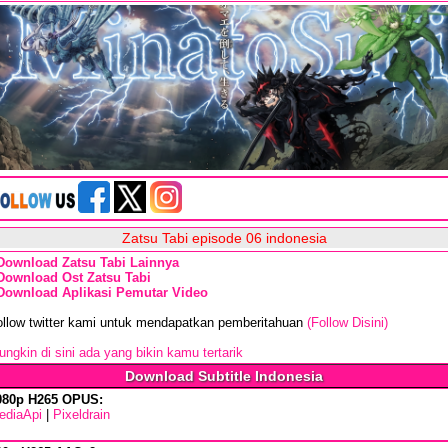
Zatsu Tabi episode 06 indonesia
Download Zatsu Tabi Lainnya
Download Ost Zatsu Tabi
Download Aplikasi Pemutar Video
ollow twitter kami untuk mendapatkan pemberitahuan
(Follow Disini)
ngkin di sini ada yang bikin kamu tertarik
Download Subtitle Indonesia
080p H265 OPUS:
ediaApi
|
Pixeldrain