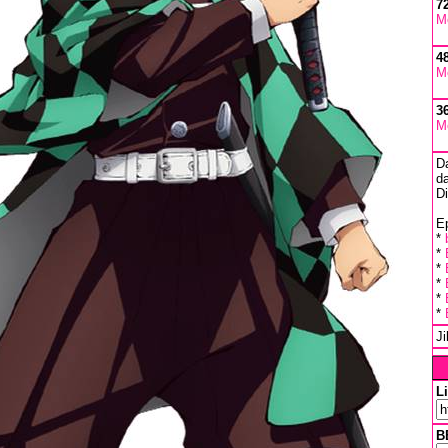
7
M
4
M
3
M
D
da
D
Ep
*
*
*
*
*
*
J
L
B