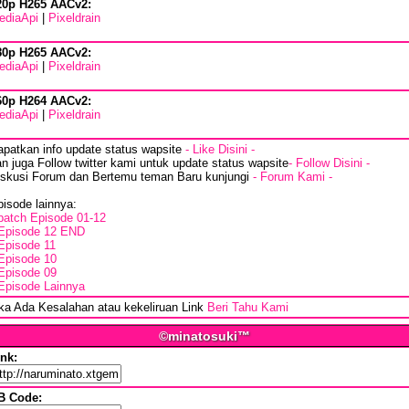
20p H265 AACv2:
ediaApi
|
Pixeldrain
80p H265 AACv2:
ediaApi
|
Pixeldrain
60p H264 AACv2:
ediaApi
|
Pixeldrain
apatkan info update status wapsite
- Like Disini -
n juga Follow twitter kami untuk update status wapsite
- Follow Disini -
iskusi Forum dan Bertemu teman Baru kunjungi
- Forum Kami -
isode lainnya:
batch Episode 01-12
Episode 12 END
Episode 11
Episode 10
Episode 09
Episode Lainnya
ika Ada Kesalahan atau kekeliruan Link
Beri Tahu Kami
©minatosuki™
ink:
B Code: