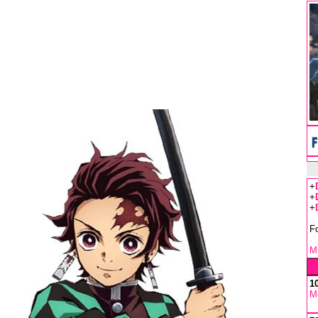
+
+
+
F
Mu
1
M