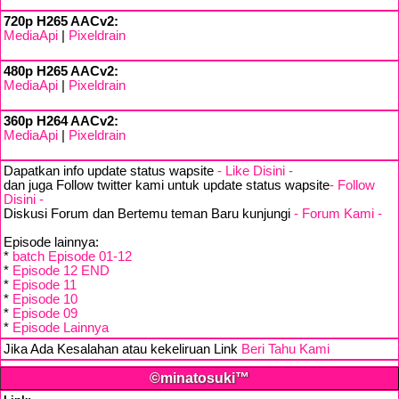
720p H265 AACv2:
MediaApi
|
Pixeldrain
480p H265 AACv2:
MediaApi
|
Pixeldrain
360p H264 AACv2:
MediaApi
|
Pixeldrain
Dapatkan info update status wapsite
- Like Disini -
dan juga Follow twitter kami untuk update status wapsite
- Follow
Disini -
Diskusi Forum dan Bertemu teman Baru kunjungi
- Forum Kami -
Episode lainnya:
*
batch Episode 01-12
*
Episode 12 END
*
Episode 11
*
Episode 10
*
Episode 09
*
Episode Lainnya
Jika Ada Kesalahan atau kekeliruan Link
Beri Tahu Kami
©minatosuki™