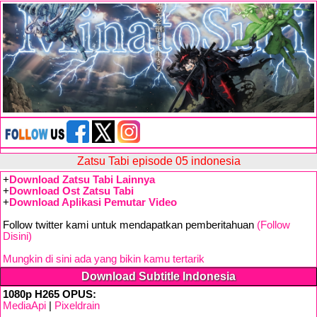
Zatsu Tabi episode 05 indonesia
+
Download Zatsu Tabi Lainnya
+
Download Ost Zatsu Tabi
+
Download Aplikasi Pemutar Video
Follow twitter kami untuk mendapatkan pemberitahuan
(Follow
Disini)
Mungkin di sini ada yang bikin kamu tertarik
Download Subtitle Indonesia
1080p H265 OPUS:
MediaApi
|
Pixeldrain