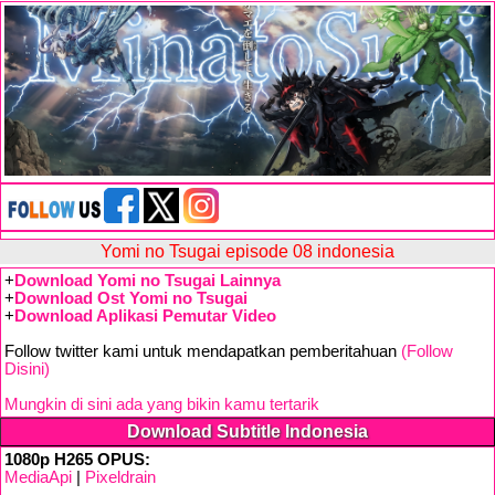
Yomi no Tsugai episode 08 indonesia
+
Download Yomi no Tsugai Lainnya
+
Download Ost Yomi no Tsugai
+
Download Aplikasi Pemutar Video
Follow twitter kami untuk mendapatkan pemberitahuan
(Follow
Disini)
Mungkin di sini ada yang bikin kamu tertarik
Download Subtitle Indonesia
1080p H265 OPUS:
MediaApi
|
Pixeldrain