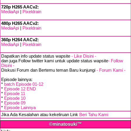
720p H265 AACv2:
MediaApi
|
Pixeldrain
480p H265 AACv2:
MediaApi
|
Pixeldrain
360p H264 AACv2:
MediaApi
|
Pixeldrain
Dapatkan info update status wapsite
- Like Disini -
dan juga Follow twitter kami untuk update status wapsite
- Follow
Disini -
Diskusi Forum dan Bertemu teman Baru kunjungi
- Forum Kami -
Episode lainnya:
*
batch Episode 01-12
*
Episode 12 END
*
Episode 11
*
Episode 10
*
Episode 09
*
Episode Lainnya
Jika Ada Kesalahan atau kekeliruan Link
Beri Tahu Kami
©minatosuki™