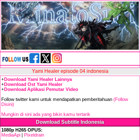
Yami Healer episode 04 indonesia
+
Download Yami Healer Lainnya
+
Download Ost Yami Healer
+
Download Aplikasi Pemutar Video
Follow twitter kami untuk mendapatkan pemberitahuan
(Follow
Disini)
Mungkin di sini ada yang bikin kamu tertarik
Download Subtitle Indonesia
1080p H265 OPUS:
MediaApi
|
Pixeldrain