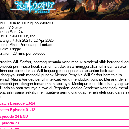
dul: Tsue to Tsurugi no Wistoria
ipe: TV Series
umlah Seri: 24
tatus: Selesai Tayang
yang : 7 Juli 2024 / 12 Apr 2026
nre : Aksi, Pertualang, Fantasi
udio: Trigger
ration: 23 min. per episode
ercerita Will Serfort, seorang pemuda yang masuk akademi sihir bergengsi de
nepati janji masa kecil, namun ia tidak bisa menggunakan sihir sama sekali.
ihina dan diremehkan, Will berjuang menggunakan kekuatan fisik dan
dangnya untuk mendaki puncak Menara Penyihir. Will Serfort bercita-cita
enjadi Magia Vander, penyihir terkuat yang menduduki puncak Menara, demi
enepati janji dengan teman masa kecilnya. Meskipun memiliki tekad yang kua
ill adalah satu-satunya siswa di Regarden Magica Academy yang tidak memili
akat sihir sama sekali, membuatnya sering dianggap remeh oleh guru dan sis
in.
batch Episode 13-24
batch Episode 01-12
Episode 24 END
Episode 23