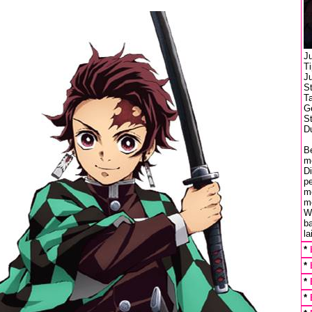
Ju
T
J
S
Ta
Ge
St
Du
B
me
D
pe
m
m
W
b
la
*
*
*
*