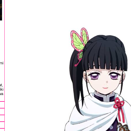
mi
t,
ki
wa