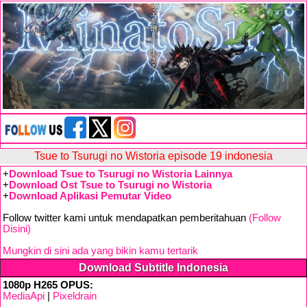
Tsue to Tsurugi no Wistoria episode 19 indonesia
+
Download Tsue to Tsurugi no Wistoria Lainnya
+
Download Ost Tsue to Tsurugi no Wistoria
+
Download Aplikasi Pemutar Video
Follow twitter kami untuk mendapatkan pemberitahuan
(Follow
Disini)
Mungkin di sini ada yang bikin kamu tertarik
Download Subtitle Indonesia
1080p H265 OPUS:
MediaApi
|
Pixeldrain