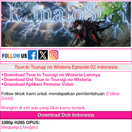
Tsue to Tsurugi no Wistoria Episode 02 indonesia
+
Download Tsue to Tsurugi no Wistoria Lainnya
+
Download Ost Tsue to Tsurugi no Wistoria
+
Download Aplikasi Pemutar Video
Follow tiktok kami untuk mendapatkan pemberitahuan
(Follow
Disini)
Mungkin di sini ada yang bikin kamu tertarik
Download Dub Indonesia
1080p H265 OPUS:
MediaApi
|
Meganz