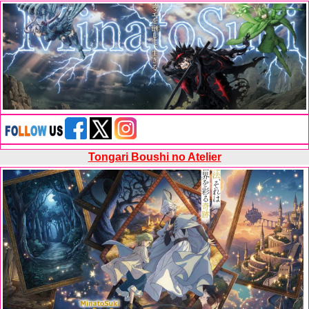
Tongari Boushi no Atelier