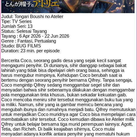
Judul: Tongari Boushi no Atelier
Tipe: TV Series
Jumlah Seri: 13
Status: Selesai Tayang
Tayang : 6 Apr 2026 - 22 Jun 2026
Genre : Fantasi, Pertualang
Studio: BUG FILMS
Duration: 23 min. per episode
Bercerita Coco, seorang gadis desa yang sejak kecil sangat
mengagumi penyihir. Di dunianya, sihir dianggap sebagai bakat
lahiriah yang tidak bisa dipelajari oleh orang biasa, sehingga ia
harus mengubur mimpinya. Kehidupan Coco berubah saat ia
bertemu dengan seorang penyihir bernama Qifrey. Tanpa sengaja,
Coco mengintip Qifrey sedang menggambar segel sihir dan
menyadari bahwa sihir sebenarnya dilakukan dengan menggambar
pola menggunakan tinta khusus, bukan sekadar kekuatan gaib.
Coco mencoba meniru sihir tersebut menggunakan buku tua yang
ia miliki. Namun, sihir yang ia gambar memicu bencana yang
mengubah ibunya dan rumahnya menjadi batu. Qifrey memutuskan
untuk menjadikan Coco muridnya agar Coco bisa mempelajari cara
membatalkan sihir tersebut. Coco kemudian dibawa ke Atelier milik
Qifrey untuk belajar bersama tiga murid perempuan lainnya: Agott,
Tetia, dan Richeh. Di balik keajaiban sihirnya, Coco mulai
menyadari adanya konflik antara penyihir yang mematuhi hukum