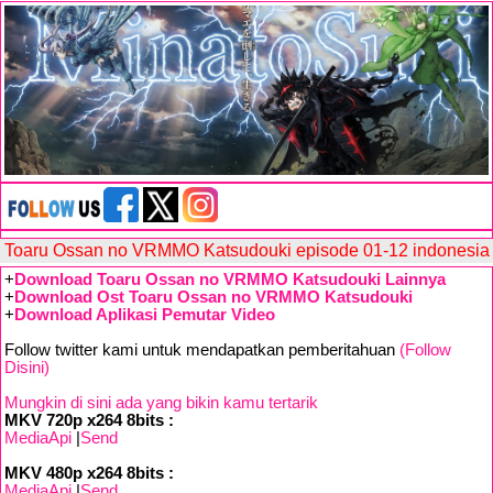
Toaru Ossan no VRMMO Katsudouki episode 01-12 indonesia
+
Download Toaru Ossan no VRMMO Katsudouki Lainnya
+
Download Ost Toaru Ossan no VRMMO Katsudouki
+
Download Aplikasi Pemutar Video
Follow twitter kami untuk mendapatkan pemberitahuan
(Follow
Disini)
Mungkin di sini ada yang bikin kamu tertarik
MKV 720p x264 8bits :
MediaApi
|
Send
MKV 480p x264 8bits :
MediaApi
|
Send