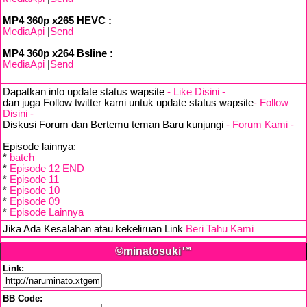
MP4 360p x265 HEVC :
MediaApi
|
Send
MP4 360p x264 Bsline :
MediaApi
|
Send
Dapatkan info update status wapsite
- Like Disini -
dan juga Follow twitter kami untuk update status wapsite
- Follow
Disini -
Diskusi Forum dan Bertemu teman Baru kunjungi
- Forum Kami -
Episode lainnya:
*
batch
*
Episode 12 END
*
Episode 11
*
Episode 10
*
Episode 09
*
Episode Lainnya
Jika Ada Kesalahan atau kekeliruan Link
Beri Tahu Kami
©minatosuki™
Link:
BB Code: