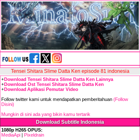
Tensei Shitara Slime Datta Ken episode 81 indonesia
+
Download Tensei Shitara Slime Datta Ken Lainnya
+
Download Ost Tensei Shitara Slime Datta Ken
+
Download Aplikasi Pemutar Video
Follow twitter kami untuk mendapatkan pemberitahuan
(Follow
Disini)
Mungkin di sini ada yang bikin kamu tertarik
Download Subtitle Indonesia
1080p H265 OPUS:
MediaApi
|
Pixeldrain