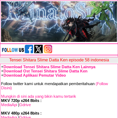
Tensei Shitara Slime Datta Ken episode 58 indonesia
+
Download Tensei Shitara Slime Datta Ken Lainnya
+
Download Ost Tensei Shitara Slime Datta Ken
+
Download Aplikasi Pemutar Video
Follow twitter kami untuk mendapatkan pemberitahuan
(Follow
Disini)
Mungkin di sini ada yang bikin kamu tertarik
MKV 720p x264 8bits :
MediaApi
|
Gdrive
MKV 480p x264 8bits :
MediaApi
|
Gdrive