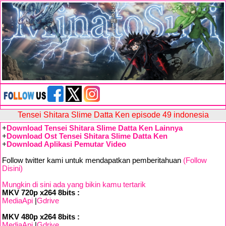
Tensei Shitara Slime Datta Ken episode 49 indonesia
+
Download Tensei Shitara Slime Datta Ken Lainnya
+
Download Ost Tensei Shitara Slime Datta Ken
+
Download Aplikasi Pemutar Video
Follow twitter kami untuk mendapatkan pemberitahuan
(Follow
Disini)
Mungkin di sini ada yang bikin kamu tertarik
MKV 720p x264 8bits :
MediaApi
|
Gdrive
MKV 480p x264 8bits :
MediaApi
|
Gdrive