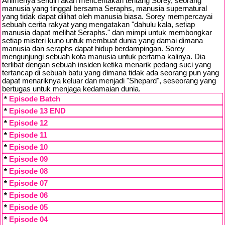
Animenya sendiri akan menceritakan tentang Sorey, seorang
manusia yang tinggal bersama Seraphs, manusia supernatural
yang tidak dapat dilihat oleh manusia biasa. Sorey mempercayai
sebuah cerita rakyat yang mengatakan "dahulu kala, setiap
manusia dapat melihat Seraphs." dan mimpi untuk membongkar
setiap misteri kuno untuk membuat dunia yang damai dimana
manusia dan seraphs dapat hidup berdampingan. Sorey
mengunjungi sebuah kota manusia untuk pertama kalinya. Dia
terlibat dengan sebuah insiden ketika menarik pedang suci yang
tertancap di sebuah batu yang dimana tidak ada seorang pun yang
dapat menariknya keluar dan menjadi "Shepard", seseorang yang
bertugas untuk menjaga kedamaian dunia.
*
Episode Batch
*
Episode 13 END
*
Episode 12
*
Episode 11
*
Episode 10
*
Episode 09
*
Episode 08
*
Episode 07
*
Episode 06
*
Episode 05
*
Episode 04