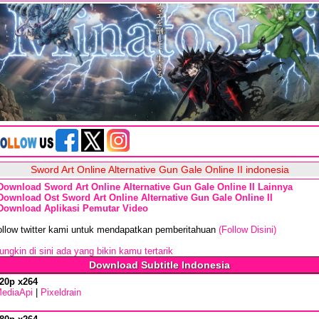
Sword Art Online Alternative Gun Gale Online II indonesia
Download Sword Art Online Alternative Gun Gale Online II Lainnya
Download Ost Sword Art Online Alternative Gun Gale Online II
Download Aplikasi Pemutar Video
ollow twitter kami untuk mendapatkan pemberitahuan
(Follow Disini)
ngkin di sini ada yang bikin kamu tertarik
Download Subtitle Indonesia
20p x264
ediaApi
|
Pixeldrain