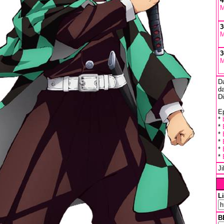
4
M
3
M
3
M
D
da
D
Ep
*
*
*
*
*
*
J
L
B