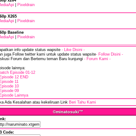
80p x264
ediaApi
|
Pixeldrain
60p X265
ediaApi
|
Pixeldrain
60p Baseline
ediaApi
|
Pixeldrain
apatkan info update status wapsite
- Like Disini -
n juga Follow twitter kami untuk update status wapsite
- Follow Disini -
iskusi Forum dan Bertemu teman Baru kunjungi
- Forum Kami -
isode lainnya:
batch Episode 01-12
Episode 12 END
Episode 11
Episode 10
Episode 09
Episode Lainnya
ika Ada Kesalahan atau kekeliruan Link
Beri Tahu Kami
©minatosuki™
ink:
B Code: