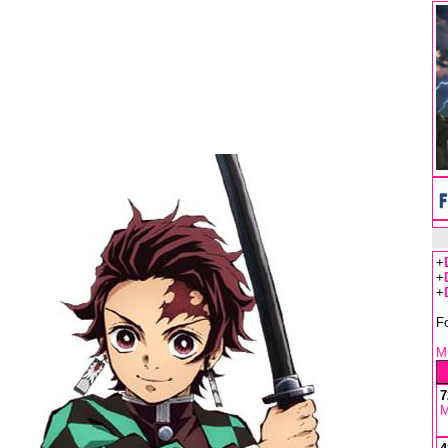
+
+
+
F
Mu
7
M