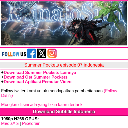
Summer Pockets episode 07 indonesia
+
Download Summer Pockets Lainnya
+
Download Ost Summer Pockets
+
Download Aplikasi Pemutar Video
Follow twitter kami untuk mendapatkan pemberitahuan
(Follow
Disini)
Mungkin di sini ada yang bikin kamu tertarik
Download Subtitle Indonesia
1080p H265 OPUS:
MediaApi
|
Pixeldrain