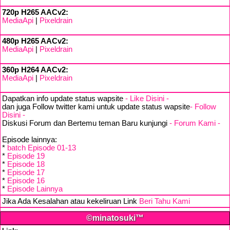
720p H265 AACv2:
MediaApi
|
Pixeldrain
480p H265 AACv2:
MediaApi
|
Pixeldrain
360p H264 AACv2:
MediaApi
|
Pixeldrain
Dapatkan info update status wapsite
- Like Disini -
dan juga Follow twitter kami untuk update status wapsite
- Follow
Disini -
Diskusi Forum dan Bertemu teman Baru kunjungi
- Forum Kami -
Episode lainnya:
*
batch Episode 01-13
*
Episode 19
*
Episode 18
*
Episode 17
*
Episode 16
*
Episode Lainnya
Jika Ada Kesalahan atau kekeliruan Link
Beri Tahu Kami
©minatosuki™