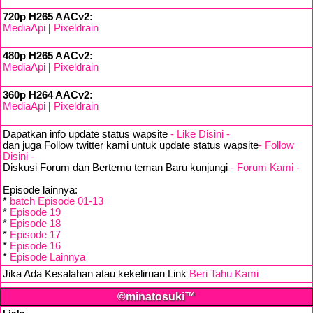
720p H265 AACv2:
MediaApi
|
Pixeldrain
480p H265 AACv2:
MediaApi
|
Pixeldrain
360p H264 AACv2:
MediaApi
|
Pixeldrain
Dapatkan info update status wapsite
- Like Disini -
dan juga Follow twitter kami untuk update status wapsite
- Follow
Disini -
Diskusi Forum dan Bertemu teman Baru kunjungi
- Forum Kami -
Episode lainnya:
*
batch Episode 01-13
*
Episode 19
*
Episode 18
*
Episode 17
*
Episode 16
*
Episode Lainnya
Jika Ada Kesalahan atau kekeliruan Link
Beri Tahu Kami
©minatosuki™