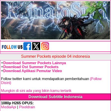
Summer Pockets episode 04 indonesia
+
Download Summer Pockets Lainnya
+
Download Ost Summer Pockets
+
Download Aplikasi Pemutar Video
Follow twitter kami untuk mendapatkan pemberitahuan
(Follow
Disini)
Mungkin di sini ada yang bikin kamu tertarik
Download Subtitle Indonesia
1080p H265 OPUS:
MediaApi
|
Pixeldrain