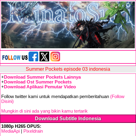
Summer Pockets episode 03 indonesia
+
Download Summer Pockets Lainnya
+
Download Ost Summer Pockets
+
Download Aplikasi Pemutar Video
Follow twitter kami untuk mendapatkan pemberitahuan
(Follow
Disini)
Mungkin di sini ada yang bikin kamu tertarik
Download Subtitle Indonesia
1080p H265 OPUS:
MediaApi
|
Pixeldrain