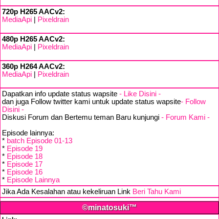
720p H265 AACv2:
MediaApi
|
Pixeldrain
480p H265 AACv2:
MediaApi
|
Pixeldrain
360p H264 AACv2:
MediaApi
|
Pixeldrain
Dapatkan info update status wapsite
- Like Disini -
dan juga Follow twitter kami untuk update status wapsite
- Follow
Disini -
Diskusi Forum dan Bertemu teman Baru kunjungi
- Forum Kami -
Episode lainnya:
*
batch Episode 01-13
*
Episode 19
*
Episode 18
*
Episode 17
*
Episode 16
*
Episode Lainnya
Jika Ada Kesalahan atau kekeliruan Link
Beri Tahu Kami
©minatosuki™