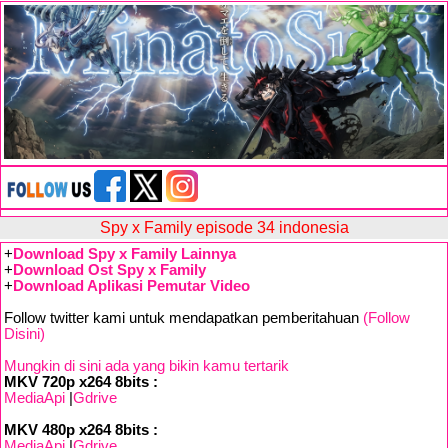
Spy x Family episode 34 indonesia
+
Download Spy x Family Lainnya
+
Download Ost Spy x Family
+
Download Aplikasi Pemutar Video
Follow twitter kami untuk mendapatkan pemberitahuan
(Follow
Disini)
Mungkin di sini ada yang bikin kamu tertarik
MKV 720p x264 8bits :
MediaApi
|
Gdrive
MKV 480p x264 8bits :
MediaApi
|
Gdrive