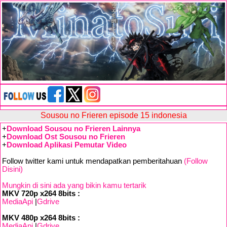
Sousou no Frieren episode 15 indonesia
+
Download Sousou no Frieren Lainnya
+
Download Ost Sousou no Frieren
+
Download Aplikasi Pemutar Video
Follow twitter kami untuk mendapatkan pemberitahuan
(Follow
Disini)
Mungkin di sini ada yang bikin kamu tertarik
MKV 720p x264 8bits :
MediaApi
|
Gdrive
MKV 480p x264 8bits :
MediaApi
|
Gdrive