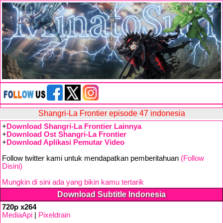
Shangri-La Frontier episode 47 indonesia
+
Download Shangri-La Frontier Lainnya
+
Download Ost Shangri-La Frontier
+
Download Aplikasi Pemutar Video
Follow twitter kami untuk mendapatkan pemberitahuan
(Follow
Disini)
Mungkin di sini ada yang bikin kamu tertarik
Download Subtitle Indonesia
720p x264
MediaApi
|
Pixeldrain