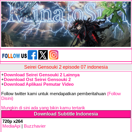
Seirei Gensouki 2 episode 07 indonesia
+
Download Seirei Gensouki 2 Lainnya
+
Download Ost Seirei Gensouki 2
+
Download Aplikasi Pemutar Video
Follow twitter kami untuk mendapatkan pemberitahuan
(Follow
Disini)
Mungkin di sini ada yang bikin kamu tertarik
Download Subtitle Indonesia
720p x264
MediaApi
|
Buzzhavier