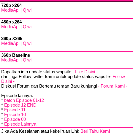
720p x264
MediaApi
|
Qiwi
480p x264
MediaApi
|
Qiwi
360p X265
MediaApi
|
Qiwi
360p Baseline
MediaApi
|
Qiwi
Dapatkan info update status wapsite
- Like Disini -
dan juga Follow twitter kami untuk update status wapsite
- Follow
Disini -
Diskusi Forum dan Bertemu teman Baru kunjungi
- Forum Kami -
Episode lainnya:
*
batch Episode 01-12
*
Episode 12 END
*
Episode 11
*
Episode 10
*
Episode 09
*
Episode Lainnya
Jika Ada Kesalahan atau kekeliruan Link
Beri Tahu Kami