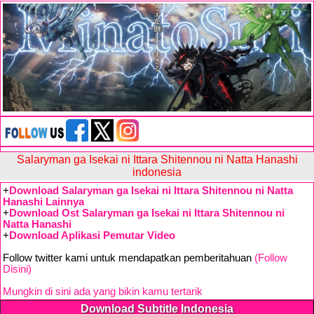
Salaryman ga Isekai ni Ittara Shitennou ni Natta Hanashi
indonesia
+
Download Salaryman ga Isekai ni Ittara Shitennou ni Natta
Hanashi Lainnya
+
Download Ost Salaryman ga Isekai ni Ittara Shitennou ni
Natta Hanashi
+
Download Aplikasi Pemutar Video
Follow twitter kami untuk mendapatkan pemberitahuan
(Follow
Disini)
Mungkin di sini ada yang bikin kamu tertarik
Download Subtitle Indonesia