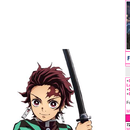
+
L
+
+
F
Mu
7
M