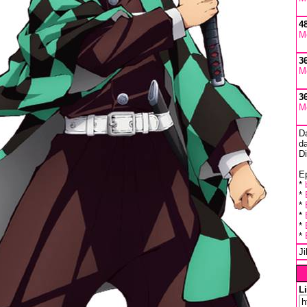
4
M
3
M
3
M
D
da
D
Ep
*
*
*
*
*
*
J
L