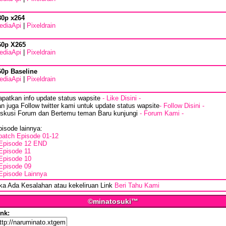
80p x264
ediaApi
|
Pixeldrain
60p X265
ediaApi
|
Pixeldrain
60p Baseline
ediaApi
|
Pixeldrain
apatkan info update status wapsite
- Like Disini -
n juga Follow twitter kami untuk update status wapsite
- Follow Disini -
iskusi Forum dan Bertemu teman Baru kunjungi
- Forum Kami -
isode lainnya:
batch Episode 01-12
Episode 12 END
Episode 11
Episode 10
Episode 09
Episode Lainnya
ika Ada Kesalahan atau kekeliruan Link
Beri Tahu Kami
©minatosuki™
ink: