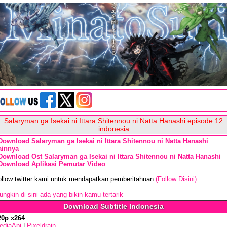
Salaryman ga Isekai ni Ittara Shitennou ni Natta Hanashi episode 12
indonesia
Download Salaryman ga Isekai ni Ittara Shitennou ni Natta Hanashi
ainnya
Download Ost Salaryman ga Isekai ni Ittara Shitennou ni Natta Hanashi
Download Aplikasi Pemutar Video
ollow twitter kami untuk mendapatkan pemberitahuan
(Follow Disini)
ngkin di sini ada yang bikin kamu tertarik
Download Subtitle Indonesia
20p x264
ediaApi
|
Pixeldrain