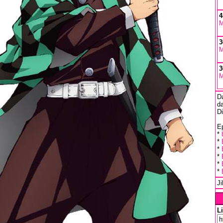
4
M
3
M
3
M
D
da
D
Ep
*
*
*
*
*
*
J
L