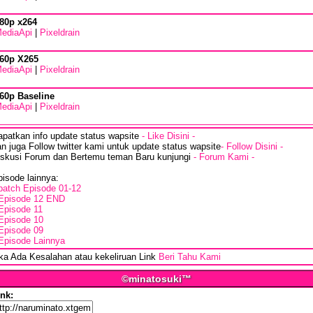
80p x264
ediaApi
|
Pixeldrain
60p X265
ediaApi
|
Pixeldrain
60p Baseline
ediaApi
|
Pixeldrain
apatkan info update status wapsite
- Like Disini -
n juga Follow twitter kami untuk update status wapsite
- Follow Disini -
iskusi Forum dan Bertemu teman Baru kunjungi
- Forum Kami -
isode lainnya:
batch Episode 01-12
Episode 12 END
Episode 11
Episode 10
Episode 09
Episode Lainnya
ika Ada Kesalahan atau kekeliruan Link
Beri Tahu Kami
©minatosuki™
ink: