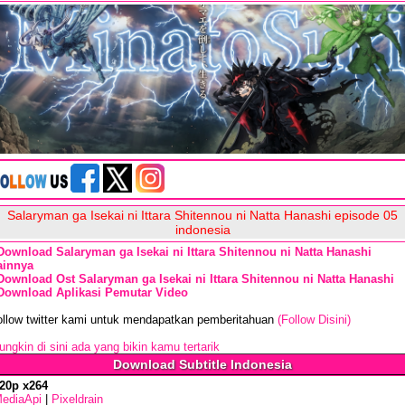
Salaryman ga Isekai ni Ittara Shitennou ni Natta Hanashi episode 05
indonesia
Download Salaryman ga Isekai ni Ittara Shitennou ni Natta Hanashi
ainnya
Download Ost Salaryman ga Isekai ni Ittara Shitennou ni Natta Hanashi
Download Aplikasi Pemutar Video
ollow twitter kami untuk mendapatkan pemberitahuan
(Follow Disini)
ngkin di sini ada yang bikin kamu tertarik
Download Subtitle Indonesia
20p x264
ediaApi
|
Pixeldrain