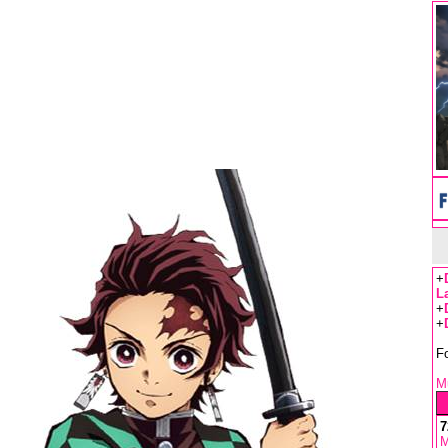
+
L
+
+
F
Mu
7
M