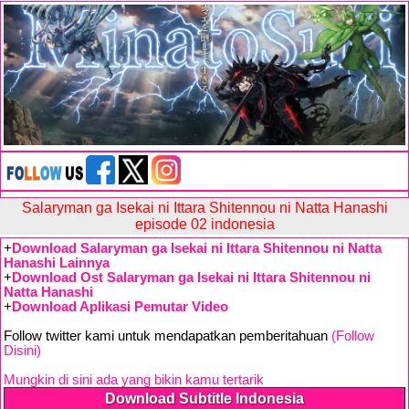
Salaryman ga Isekai ni Ittara Shitennou ni Natta Hanashi
episode 02 indonesia
+
Download Salaryman ga Isekai ni Ittara Shitennou ni Natta
Hanashi Lainnya
+
Download Ost Salaryman ga Isekai ni Ittara Shitennou ni
Natta Hanashi
+
Download Aplikasi Pemutar Video
Follow twitter kami untuk mendapatkan pemberitahuan
(Follow
Disini)
Mungkin di sini ada yang bikin kamu tertarik
Download Subtitle Indonesia