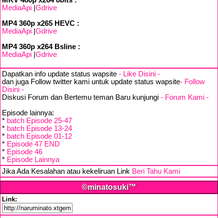
MKV 480p x264 8bits :
MediaApi
|
Gdrive
MP4 360p x265 HEVC :
MediaApi
|
Gdrive
MP4 360p x264 Bsline :
MediaApi
|
Gdrive
Dapatkan info update status wapsite
- Like Disini -
dan juga Follow twitter kami untuk update status wapsite
- Follow
Disini -
Diskusi Forum dan Bertemu teman Baru kunjungi
- Forum Kami -
Episode lainnya:
*
batch Episode 25-47
*
batch Episode 13-24
*
batch Episode 01-12
*
Episode 47 END
*
Episode 46
*
Episode Lainnya
Jika Ada Kesalahan atau kekeliruan Link
Beri Tahu Kami
©minatosuki™
Link: