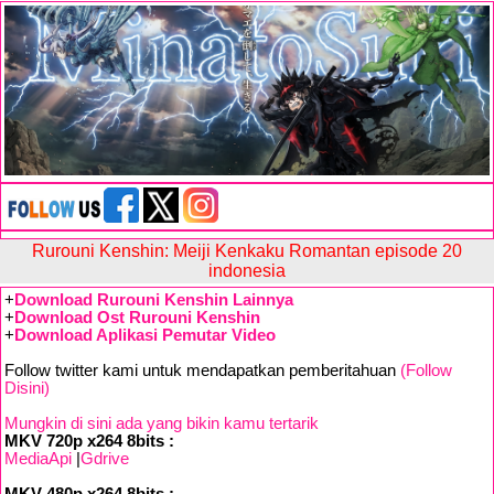
Rurouni Kenshin: Meiji Kenkaku Romantan episode 20
indonesia
+
Download Rurouni Kenshin Lainnya
+
Download Ost Rurouni Kenshin
+
Download Aplikasi Pemutar Video
Follow twitter kami untuk mendapatkan pemberitahuan
(Follow
Disini)
Mungkin di sini ada yang bikin kamu tertarik
MKV 720p x264 8bits :
MediaApi
|
Gdrive